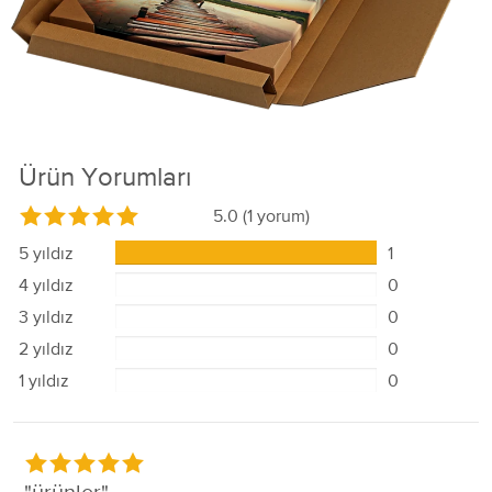
Ürün Yorumları
5.0
(1 yorum)
5 yıldız
1
4 yıldız
0
3 yıldız
0
2 yıldız
0
1 yıldız
0