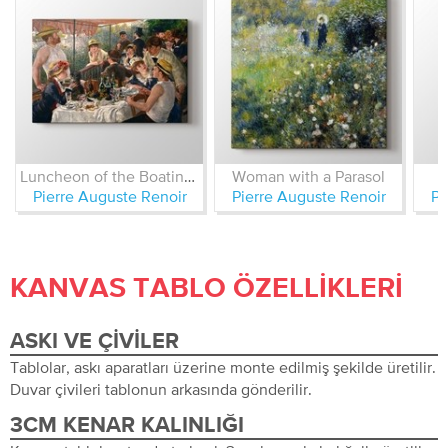
Luncheon of the Boating Party
Woman with a Parasol
Pierre Auguste Renoir
Pierre Auguste Renoir
Pi
KANVAS TABLO ÖZELLIKLERI
ASKI VE ÇIVILER
Tablolar, askı aparatları üzerine monte edilmiş şekilde üretilir.
Duvar çivileri tablonun arkasında gönderilir.
3CM KENAR KALINLIĞI