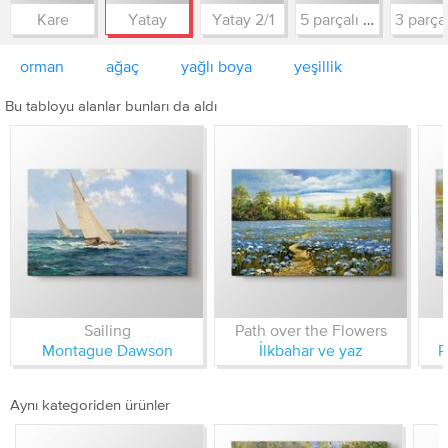
Kare
Yatay
Yatay 2/1
5 parçalı simetrik
orman
ağaç
yağlı boya
yeşillik
Bu tabloyu alanlar bunları da aldı
Sailing
Path over the Flowers
Montague Dawson
İlkbahar ve yaz
P
Aynı kategoriden ürünler