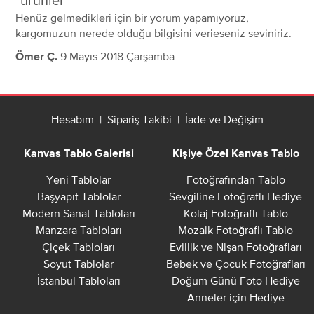
ürünler
Henüz gelmedikleri için bir yorum yapamıyoruz,
kargomuzun nerede olduğu bilgisini verieseniz seviniriz.
9 Mayıs 2018 Çarşamba
Ömer Ç.
Hesabım
|
Sipariş Takibi
|
İade ve Değişim
Kanvas Tablo Galerisi
Kişiye Özel Kanvas Tablo
Yeni Tablolar
Fotoğrafından Tablo
Başyapıt Tablolar
Sevgiline Fotoğraflı Hediye
Modern Sanat Tabloları
Kolaj Fotoğraflı Tablo
Manzara Tabloları
Mozaik Fotoğraflı Tablo
Çiçek Tabloları
Evlilik ve Nişan Fotoğrafları
Soyut Tablolar
Bebek ve Çocuk Fotoğrafları
İstanbul Tabloları
Doğum Günü Foto Hediye
Anneler için Hediye