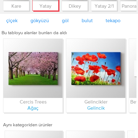
Kare
Yatay
Dikey
Yatay 2/1
çiçek
gökyüzü
göl
bulut
tekapo
Bu tabloyu alanlar bunları da aldı
Cercis Trees
Gelincikler
Ağaç
Gelincik
Aynı kategoriden ürünler