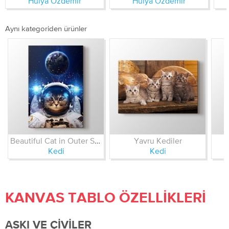
Hülya Özdemir
Hülya Özdemir
Aynı kategoriden ürünler
Beautiful Cat in Outer Space
Yavru Kediler
Kedi
Kedi
KANVAS TABLO ÖZELLIKLERI
ASKI VE ÇIVILER