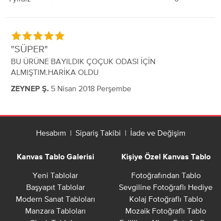
SÜPER
BU ÜRÜNE BAYILDIK ÇOÇUK ODASI İÇİN
ALMIŞTIM.HARİKA OLDU
5 Nisan 2018 Perşembe
ZEYNEP Ş.
Hesabım
|
Sipariş Takibi
|
İade ve Değişim
Kanvas Tablo Galerisi
Kişiye Özel Kanvas Tablo
Yeni Tablolar
Fotoğrafından Tablo
Başyapıt Tablolar
Sevgiline Fotoğraflı Hediye
Modern Sanat Tabloları
Kolaj Fotoğraflı Tablo
Manzara Tabloları
Mozaik Fotoğraflı Tablo