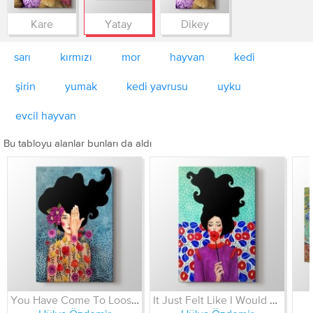
Kare
Yatay
Dikey
sarı
kırmızı
mor
hayvan
kedi
şirin
yumak
kedi yavrusu
uyku
evcil hayvan
Bu tabloyu alanlar bunları da aldı
You Have Come To Loose Some Memories
It Just Felt Like I Would Die Soon