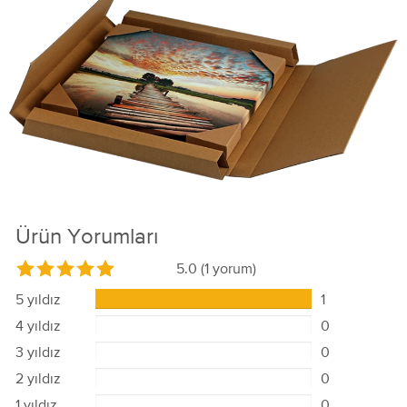
Ürün Yorumları
5.0
(1 yorum)
5 yıldız
1
4 yıldız
0
3 yıldız
0
2 yıldız
0
1 yıldız
0