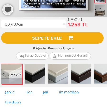
1.790 TL
1.253 TL
SEPETE EKLE
kargoda
8 Ağustos Cumartesi
Kargo Bedava
Memnuniyet Garanti
Çerçeve yok
şarkıcı
ikon
şair
jim morrison
the doors