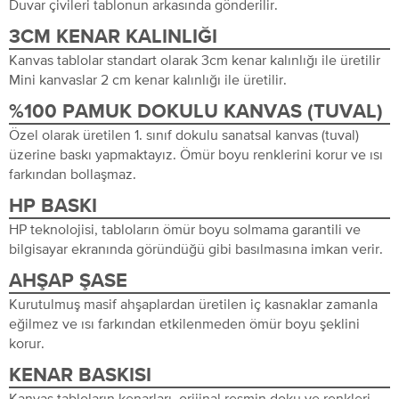
Duvar çivileri tablonun arkasında gönderilir.
3CM KENAR KALINLIĞI
Kanvas tablolar standart olarak 3cm kenar kalınlığı ile üretilir
Mini kanvaslar 2 cm kenar kalınlığı ile üretilir.
%100 PAMUK DOKULU KANVAS (TUVAL)
Özel olarak üretilen 1. sınıf dokulu sanatsal kanvas (tuval)
üzerine baskı yapmaktayız. Ömür boyu renklerini korur ve ısı
farkından bollaşmaz.
HP BASKI
HP teknolojisi, tabloların ömür boyu solmama garantili ve
bilgisayar ekranında göründüğü gibi basılmasına imkan verir.
AHŞAP ŞASE
Kurutulmuş masif ahşaplardan üretilen iç kasnaklar zamanla
eğilmez ve ısı farkından etkilenmeden ömür boyu şeklini
korur.
KENAR BASKISI
Kanvas tabloların kenarları, orijinal resmin doku ve renkleri