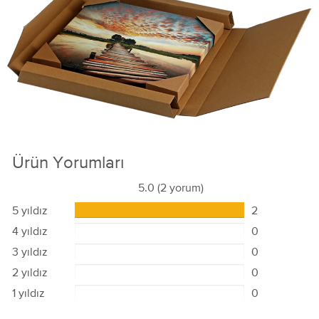
Ürün Yorumları
5.0
(2 yorum)
5 yıldız
2
4 yıldız
0
3 yıldız
0
2 yıldız
0
1 yıldız
0