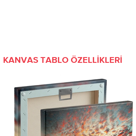
Fantasy Tree
Palmiye Yaprakları - Duvar Dekor
Ağaç
İllüstrasyon
KANVAS TABLO ÖZELLIKLERI