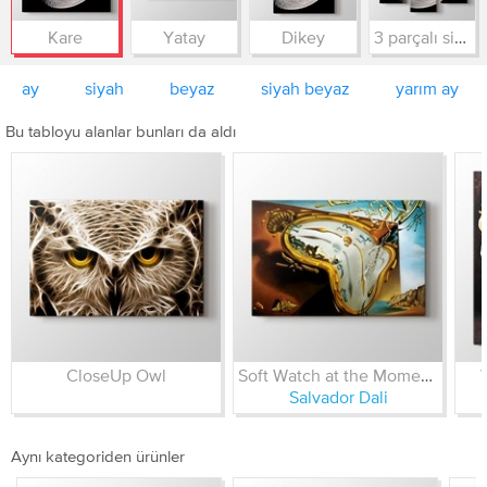
Kare
Yatay
Dikey
3 parçalı simetrik
ay
siyah
beyaz
siyah beyaz
yarım ay
Bu tabloyu alanlar bunları da aldı
CloseUp Owl
Soft Watch at the Moment of First Explosion 1954
Salvador Dali
Aynı kategoriden ürünler