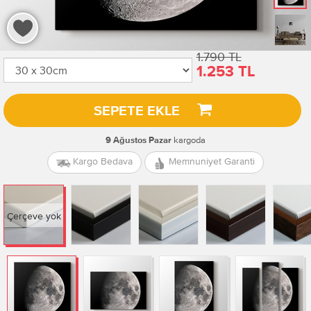
1.790 TL
1.253 TL
SEPETE EKLE
kargoda
9 Ağustos Pazar
Kargo Bedava
Memnuniyet Garanti
Çerçeve yok