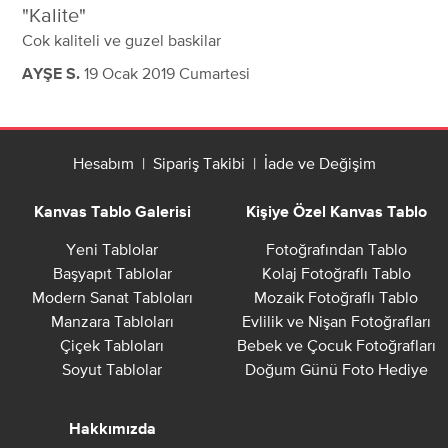
Kalite
Cok kaliteli ve guzel baskilar
19 Ocak 2019 Cumartesi
AYŞE S.
Hesabım
|
Sipariş Takibi
|
İade ve Değişim
Kanvas Tablo Galerisi
Kişiye Özel Kanvas Tablo
Yeni Tablolar
Fotoğrafından Tablo
Başyapıt Tablolar
Kolaj Fotoğraflı Tablo
Modern Sanat Tabloları
Mozaik Fotoğraflı Tablo
Manzara Tabloları
Evlilik ve Nişan Fotoğrafları
Çiçek Tabloları
Bebek ve Çocuk Fotoğrafları
Soyut Tablolar
Doğum Günü Foto Hediye
Hakkımızda