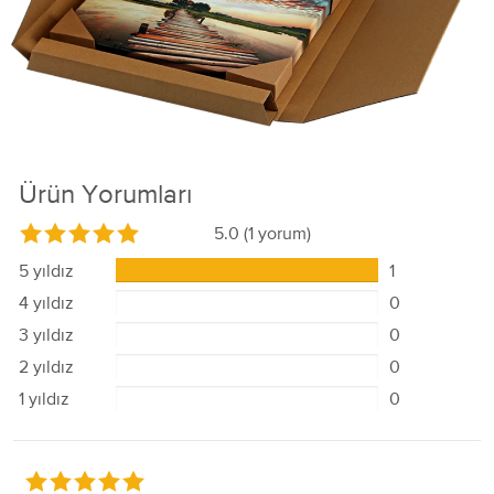
Ürün Yorumları
5.0
(1 yorum)
5 yıldız
1
4 yıldız
0
3 yıldız
0
2 yıldız
0
1 yıldız
0