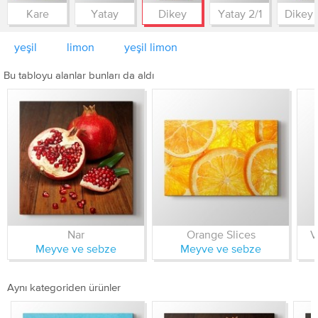
Kare
Yatay
Dikey
Yatay 2/1
Dikey 
yeşil
limon
yeşil limon
Bu tabloyu alanlar bunları da aldı
Nar
Orange Slices
V
Meyve ve sebze
Meyve ve sebze
Aynı kategoriden ürünler