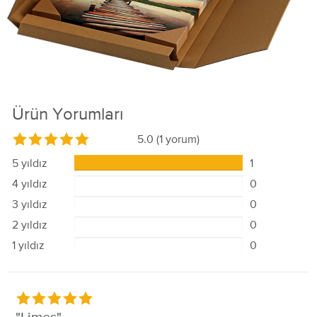
Ürün Yorumları
5.0
(1 yorum)
5 yıldız
1
4 yıldız
0
3 yıldız
0
2 yıldız
0
1 yıldız
0