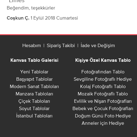
Limes
Beğendim, teşekkürler
1 Eylül 2018 Cumartesi
Coşkun Ç.
Hesabım
|
Sipariş Takibi
|
İade ve Değişim
Kanvas Tablo Galerisi
Kişiye Özel Kanvas Tablo
Yeni Tablolar
Fotoğrafından Tablo
Başyapıt Tablolar
Sevgiline Fotoğraflı Hediye
Modern Sanat Tabloları
Kolaj Fotoğraflı Tablo
Manzara Tabloları
Mozaik Fotoğraflı Tablo
Çiçek Tabloları
Evlilik ve Nişan Fotoğrafları
Soyut Tablolar
Bebek ve Çocuk Fotoğrafları
İstanbul Tabloları
Doğum Günü Foto Hediye
Anneler için Hediye