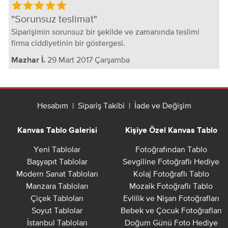
Sorunsuz teslimat
Siparişimin sorunsuz bir şekilde ve zamanında teslimi
firma ciddiyetinin bir göstergesi.
29 Mart 2017 Çarşamba
Mazhar İ.
Hesabım
|
Sipariş Takibi
|
İade ve Değişim
Kanvas Tablo Galerisi
Kişiye Özel Kanvas Tablo
Yeni Tablolar
Fotoğrafından Tablo
Başyapıt Tablolar
Sevgiline Fotoğraflı Hediye
Modern Sanat Tabloları
Kolaj Fotoğraflı Tablo
Manzara Tabloları
Mozaik Fotoğraflı Tablo
Çiçek Tabloları
Evlilik ve Nişan Fotoğrafları
Soyut Tablolar
Bebek ve Çocuk Fotoğrafları
İstanbul Tabloları
Doğum Günü Foto Hediye