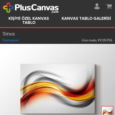
KIŞIYE ÖZEL KANVAS
KANVAS TABLO GALERISI
TABLO
Sinus
İllüstrasyon
Ürün kodu:
PC05755