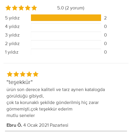
5.0
(2 yorum)
5 yıldız
2
4 yıldız
0
3 yıldız
0
2 yıldız
0
1 yıldız
0
teşekkür
ürün son derece kaliteli ve tarz aynen katalogda
görüldüğü gibiydi,
çok ta korunaklı şekilde gönderilmiş hiç zarar
görmemişti,çok teşekkür ederim
mutlu seneler
4 Ocak 2021 Pazartesi
Ebru Ö.