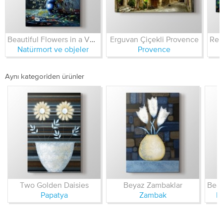
Beautiful Flowers in a Vase
Erguvan Çiçekli Provence
Natürmort ve objeler
Provence
Aynı kategoriden ürünler
Two Golden Daisies
Beyaz Zambaklar
Papatya
Zambak
N