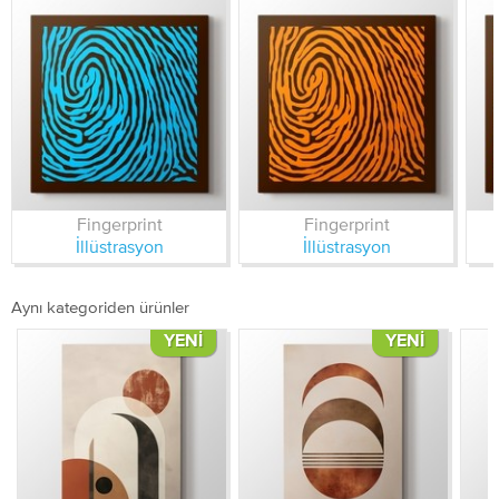
Fingerprint
Fingerprint
İllüstrasyon
İllüstrasyon
Aynı kategoriden ürünler
YENI
YENI