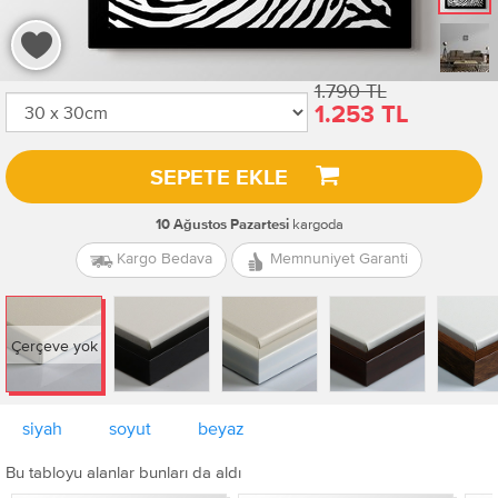
1.790 TL
1.253 TL
SEPETE EKLE
kargoda
10 Ağustos Pazartesi
Kargo Bedava
Memnuniyet Garanti
Çerçeve yok
siyah
soyut
beyaz
Bu tabloyu alanlar bunları da aldı