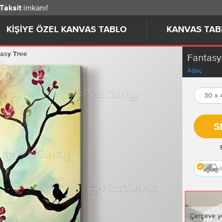
imkanı!
 Taksit
KIŞIYE ÖZEL KANVAS TABLO
KANVAS TAB
asy Tree
Fantasy
Ağaç
30 x
S
Çerçeve y