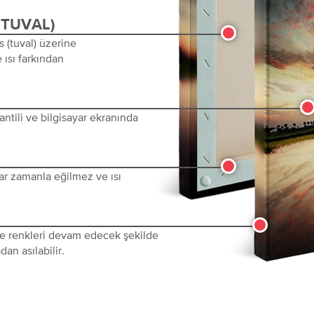
(TUVAL)
s (tuval) üzerine
 ısı farkından
ntili ve bilgisayar ekranında
ar zamanla eğilmez ve ısı
 ve renkleri devam edecek şekilde
dan asılabilir.