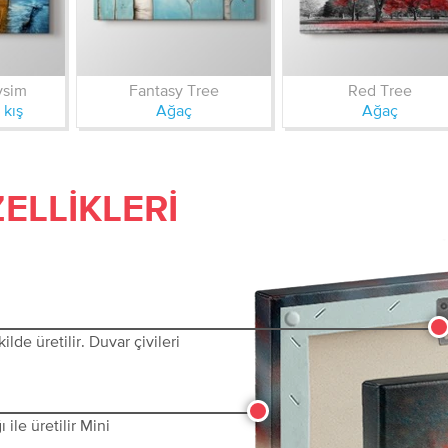
vsim
Fantasy Tree
Red Tree
 kış
Ağaç
Ağaç
ELLIKLERI
lde üretilir. Duvar çivileri
ile üretilir Mini