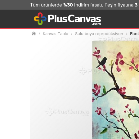
Tüm ürünlerde
indirim fırsatı, Peşin fiyatına
%30
3
Ana sayfa
Kanvas Tablo
Sulu boya reprodüksiyon
Fant