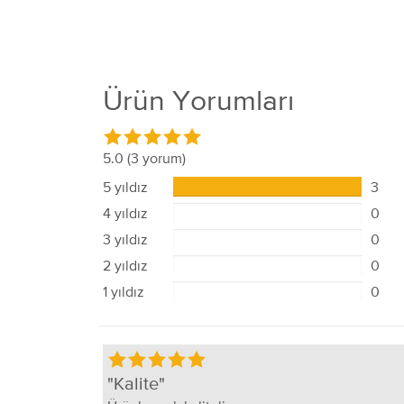
Ürün Yorumları
5.0
(3 yorum)
5 yıldız
3
4 yıldız
0
3 yıldız
0
2 yıldız
0
1 yıldız
0
Kalite