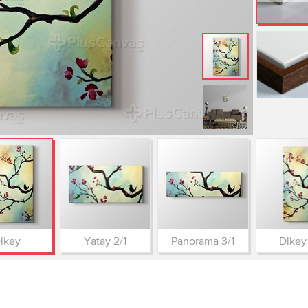
ikey
Yatay 2/1
Panorama 3/1
Dikey