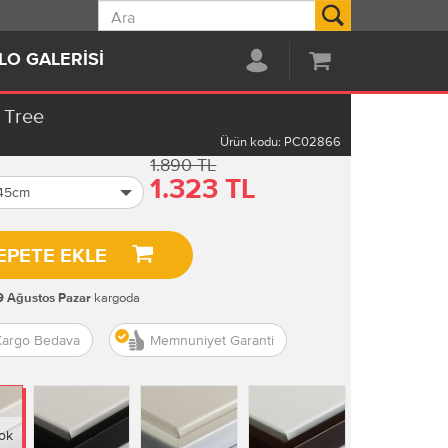
Ara
LO GALERISI
 Tree
Ürün kodu:
PC02866
1.890 TL
1.323 TL
 45cm
EPETE EKLE
kargoda
9 Ağustos Pazar
Kargo Bedava
Memnuniyet Garanti
ok