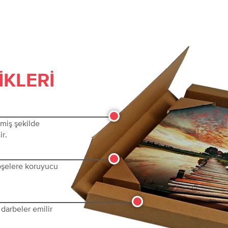
IKLERI
lmiş şekilde
ir.
köşelere koruyucu
darbeler emilir