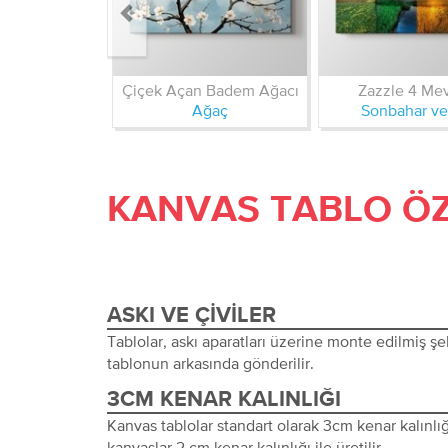
Çiçek Açan Badem Ağacı
Zazzle 4 Me
Ağaç
Sonbahar ve
KANVAS TABLO ÖZ
ASKI VE ÇIVILER
Tablolar, askı aparatları üzerine monte edilmiş şeki
tablonun arkasında gönderilir.
3CM KENAR KALINLIĞI
Kanvas tablolar standart olarak 3cm kenar kalınlığı 
kanvaslar 2 cm kenar kalınlığı ile üretilir.