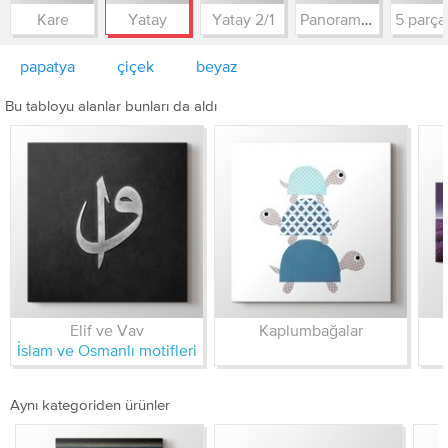
Kare
Yatay
Yatay 2/1
Panorama 3/1
papatya
çiçek
beyaz
Bu tabloyu alanlar bunları da aldı
Elif ve Vav
Kaplumbağalar
İslam ve Osmanlı motifleri
Aynı kategoriden ürünler