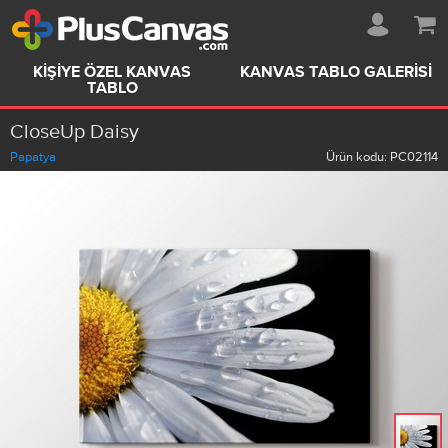
KIŞIYE ÖZEL KANVAS
KANVAS TABLO GALERISI
TABLO
CloseUp Daisy
Papatya
Ürün kodu:
PC02114