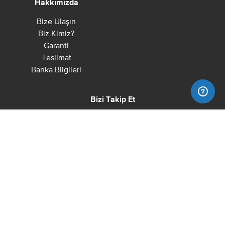
Hakkımızda
Bize Ulaşın
Biz Kimiz?
Garanti
Teslimat
Banka Bilgileri
Bizi Takip Et
Copyright ©
2008-2026
PlusCanvas
®
Tüm hakları saklıdır.
Gizlilik
|
Satış sözleşmesi
|
Kullanım şartları
|
Site Haritası