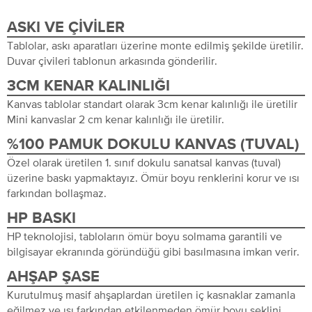
ASKI VE ÇIVILER
Tablolar, askı aparatları üzerine monte edilmiş şekilde üretilir.
Duvar çivileri tablonun arkasında gönderilir.
3CM KENAR KALINLIĞI
Kanvas tablolar standart olarak 3cm kenar kalınlığı ile üretilir
Mini kanvaslar 2 cm kenar kalınlığı ile üretilir.
%100 PAMUK DOKULU KANVAS (TUVAL)
Özel olarak üretilen 1. sınıf dokulu sanatsal kanvas (tuval)
üzerine baskı yapmaktayız. Ömür boyu renklerini korur ve ısı
farkından bollaşmaz.
HP BASKI
HP teknolojisi, tabloların ömür boyu solmama garantili ve
bilgisayar ekranında göründüğü gibi basılmasına imkan verir.
AHŞAP ŞASE
Kurutulmuş masif ahşaplardan üretilen iç kasnaklar zamanla
eğilmez ve ısı farkından etkilenmeden ömür boyu şeklini