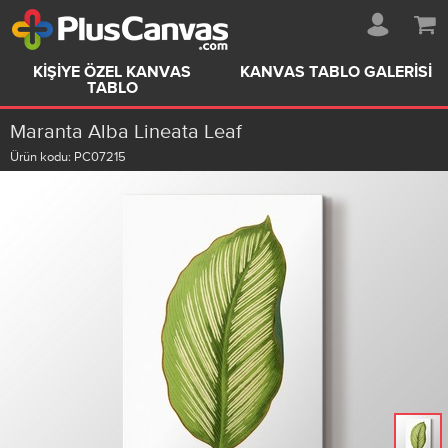
KIŞIYE ÖZEL KANVAS
KANVAS TABLO GALERISI
TABLO
Maranta Alba Lineata Leaf
Ürün kodu:
PC07215