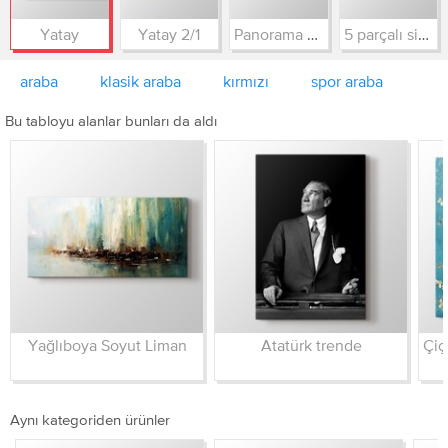
Yatay
Yatay 2/1
Panorama 3/1
5 parçalı simetrik
araba
klasik araba
kırmızı
spor araba
Bu tabloyu alanlar bunları da aldı
Yağlıboya Soyut Liman
Atatürk trende
Aynı kategoriden ürünler