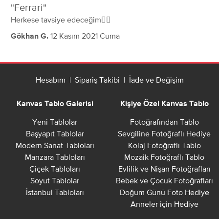
Ferrari
Herkese tavsiye edeceğim👍🏼
12 Kasım 2021 Cuma
Gökhan G.
Hesabım
|
Sipariş Takibi
|
İade ve Değişim
Kanvas Tablo Galerisi
Kişiye Özel Kanvas Tablo
Yeni Tablolar
Fotoğrafından Tablo
Başyapıt Tablolar
Sevgiline Fotoğraflı Hediye
Modern Sanat Tabloları
Kolaj Fotoğraflı Tablo
Manzara Tabloları
Mozaik Fotoğraflı Tablo
Çiçek Tabloları
Evlilik ve Nişan Fotoğrafları
Soyut Tablolar
Bebek ve Çocuk Fotoğrafları
İstanbul Tabloları
Doğum Günü Foto Hediye
Anneler için Hediye