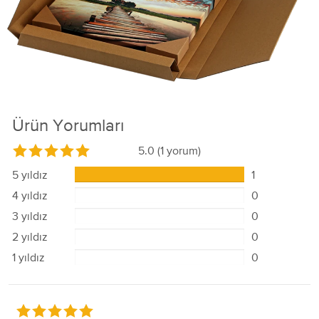
Ürün Yorumları
5.0
(1 yorum)
5 yıldız
1
4 yıldız
0
3 yıldız
0
2 yıldız
0
1 yıldız
0